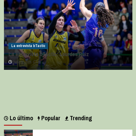
La entrevista bTactic
La entrevista bTactic: Lourdes Ruiz
julio 11, 2026
0
Lo último
Popular
Trending