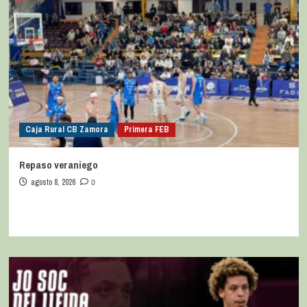
Caja Rural CB Zamora
Primera FEB
Repaso veraniego
agosto 8, 2026
0