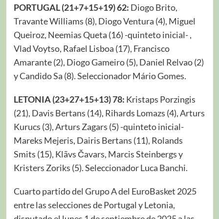
PORTUGAL (21+7+15+19) 62:
Diogo Brito,
Travante Williams (8), Diogo Ventura (4), Miguel
Queiroz, Neemias Queta (16) -quinteto inicial- ,
Vlad Voytso, Rafael Lisboa (17), Francisco
Amarante (2), Diogo Gameiro (5), Daniel Relvao (2)
y Candido Sa (8). Seleccionador Mário Gomes.
LETONIA (23+27+15+13) 78:
Kristaps Porzingis
(21), Davis Bertans (14), Rihards Lomazs (4), Arturs
Kurucs (3), Arturs Zagars (5) -quinteto inicial-
Mareks Mejeris, Dairis Bertans (11), Rolands
Smits (15), Klãvs Čavars, Marcis Steinbergs y
Kristers Zoriks (5). Seleccionador Luca Banchi.
Cuarto partido del Grupo A del EuroBasket 2025
entre las selecciones de Portugal y Letonia,
disputado el lunes 1 de septiembre de 2025 a las