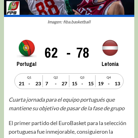
Imagen: fiba.basketball
62
-
78
Portugal
Letonia
Q1
Q2
Q3
Q4
21
-
23
7
-
27
15
-
15
19
-
13
Cuarta jornada para el equipo portugués que
mantiene su objetivo de pasar de la fase de grupo
El primer partido del EuroBasket para la selección
portuguesa fue inmejorable, consiguieron la