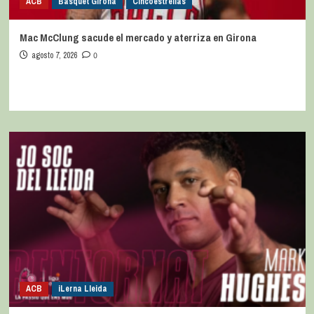
ACB
Bàsquet Girona
Cincoestrellas
Mac McClung sacude el mercado y aterriza en Girona
agosto 7, 2026
0
ACB
iLerna Lleida