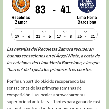
83
-
41
Recoletas
Lima Horta
Zamor
Barcelona
Q1
Q2
Q3
Q4
19
-
6
21
-
6
17
-
8
26
-
21
Las naranjas del Recoletas Zamora recuperan
buenas sensaciones en el Ángel Nieto, a costa de
las catalanas del Lima-Horta Barcelona, a las que
“barren” de la pista los primeros tres cuartos.
Por fin un partido plácido recuperando las
sensaciones de las primeras semanas de
competición: Las locales aprovecharon su
superioridad ante las visitantes para ganar de casi
cuarenta puntos, dando un puñetazo en la mesa y