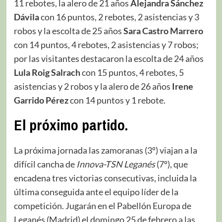
11 rebotes, la alero de 21 años
Alejandra Sánchez
Dávila
con 16 puntos, 2 rebotes, 2 asistencias y 3
robos y la escolta de 25 años
Sara Castro Marrero
con 14 puntos, 4 rebotes, 2 asistencias y 7 robos;
por las visitantes destacaron la escolta de 24 años
Lula Roig Salrach
con 15 puntos, 4 rebotes, 5
asistencias y 2 robos y la alero de 26 años
Irene
Garrido Pérez
con 14 puntos y 1 rebote.
El próximo partido.
La próxima jornada las zamoranas (3º) viajan a la
difícil cancha de
Innova-TSN Leganés
(7º), que
encadena tres victorias consecutivas, incluida la
última conseguida ante el equipo líder de la
competición. Jugarán en el Pabellón Europa de
Leganés (Madrid) el domingo 25 de febrero a las