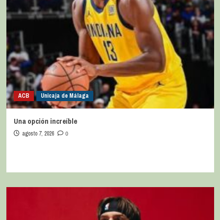
ACB
Unicaja de Málaga
Una opción increíble
agosto 7, 2026
0