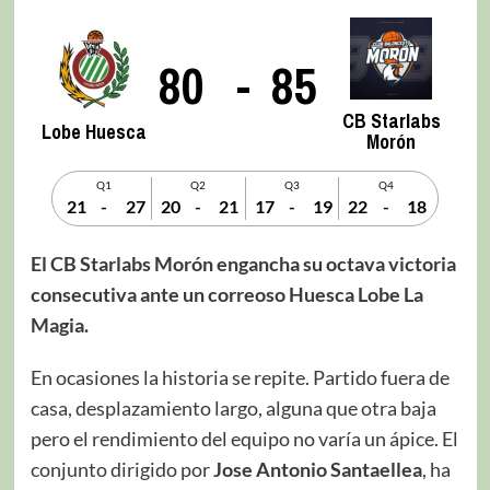
80
-
85
CB Starlabs
Lobe Huesca
Morón
Q1
Q2
Q3
Q4
21
-
27
20
-
21
17
-
19
22
-
18
El CB Starlabs Morón engancha su octava victoria
consecutiva ante un correoso Huesca Lobe La
Magia.
En ocasiones la historia se repite. Partido fuera de
casa, desplazamiento largo, alguna que otra baja
pero el rendimiento del equipo no varía un ápice. El
conjunto dirigido por
Jose Antonio Santaellea
, ha