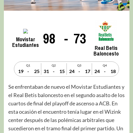
98
-
73
Movistar
Estudiantes
Real Betis
Baloncesto
Q1
Q2
Q3
Q4
19
-
25
31
-
15
24
-
17
24
-
18
Se enfrentaban de nuevo el Movistar Estudiantes y
el Real Betis baloncesto en el segundo asalto de los
cuartos de final del playoff de ascenso a ACB. En
esta ocasión el encuentro tenía lugar en el Wizink
center después de las polémicas arbitrales que
sucedieron en el tramo final del primer partido. Un