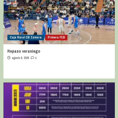
Caja Rural CB Zamora
Primera FEB
Repaso veraniego
agosto 8, 2026
0