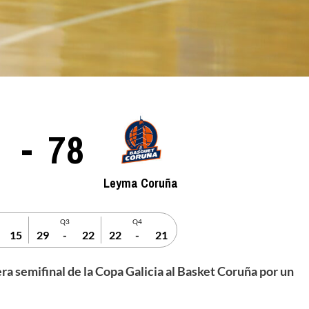
-
78
Leyma Coruña
Q3
Q4
15
29
-
22
22
-
21
ra semifinal de la Copa Galicia al Basket Coruña por un