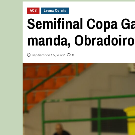
ACB
Leyma Coruña
Semifinal Copa G
manda, Obradoiro
septiembre 16, 2022
0