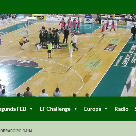
egunda FEB
LF Challenge
Europa
Radio
 OBRADOIRO GANA.