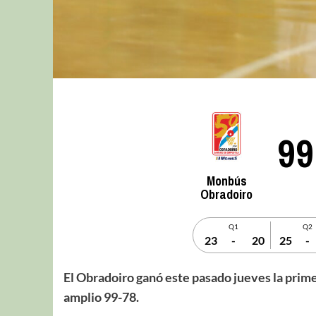
99
Monbús
Obradoiro
Q1
Q2
23
-
20
25
-
El Obradoiro ganó este pasado jueves la prime
amplio 99-78.