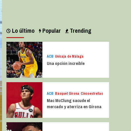
Leer más
Lo último
Popular
Trending
ACB
Unicaja de Málaga
Una opción increíble
ACB
Bàsquet Girona
Cincoestrellas
Mac McClung sacude el
mercado y aterriza en Girona