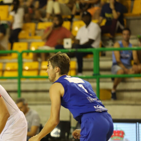
La entrevista bTactic
La entrevista bTactic
mayo 7, 2026
0
Nos hacemos mayores. Vamos creciendo. Tanto así
que el próximo 20 de mayo celebramos nuestro
cuarto cumpleaños. Y todo crecimiento conlleva
sus cambios. Cambio que...
Leer más