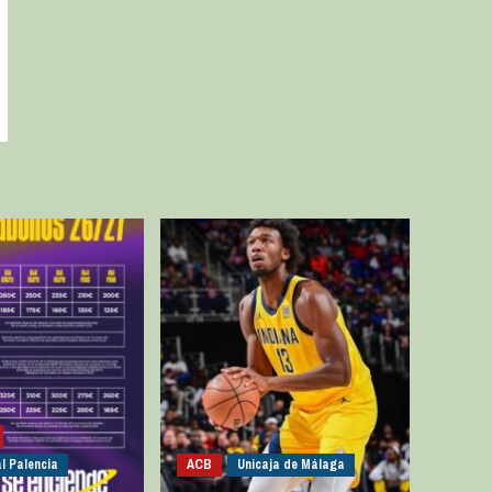
l Palencia
ACB
Unicaja de Málaga