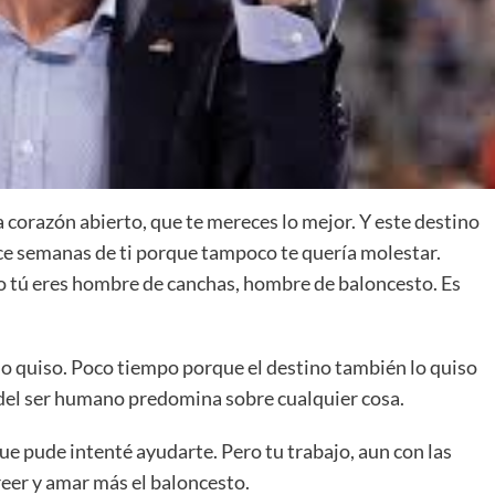
La entrevista bTactic
La entrevista bTactic
mayo 7, 2026
0
 corazón abierto, que te mereces lo mejor. Y este destino
Nos hacemos mayores. Vamos creciendo. Tanto así
ace semanas de ti porque tampoco te quería molestar.
que el próximo 20 de mayo celebramos nuestro
ro tú eres hombre de canchas, hombre de baloncesto. Es
cuarto cumpleaños. Y todo crecimiento conlleva
sus cambios. Cambio que...
Leer más
lo quiso. Poco tiempo porque el destino también lo quiso
 del ser humano predomina sobre cualquier cosa.
que pude intenté ayudarte. Pero tu trabajo, aun con las
creer y amar más el baloncesto.