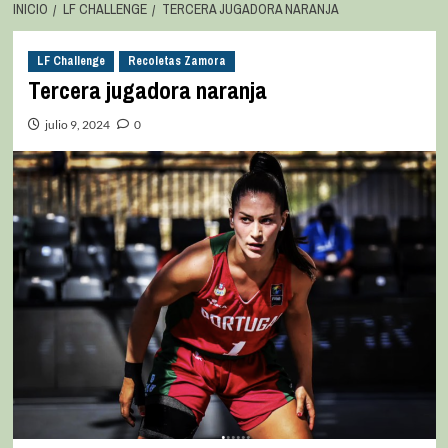
INICIO
LF CHALLENGE
TERCERA JUGADORA NARANJA
LF Challenge
Recoletas Zamora
Tercera jugadora naranja
julio 9, 2024
0