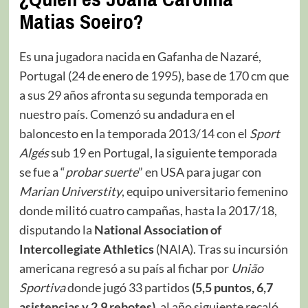
Matias Soeiro
?
Es una jugadora nacida en Gafanha de Nazaré,
Portugal (24 de enero de 1995), base de 170 cm que
a sus 29 años afronta su segunda temporada en
nuestro país. Comenzó su andadura en el
baloncesto en la temporada 2013/14 con el
Sport
Algés
sub 19 en Portugal, la siguiente temporada
se fue a “
probar suerte
” en USA para jugar con
Marian Universtity
, equipo universitario femenino
donde militó cuatro campañas, hasta la 2017/18,
disputando la
National Association of
Intercollegiate Athletics
(NAIA). Tras su incursión
americana regresó a su país al fichar por
União
Sportiva
donde jugó 33 partidos
(5,5 puntos, 6,7
asistencias y 2,9 rebotes)
, al año siguiente recaló