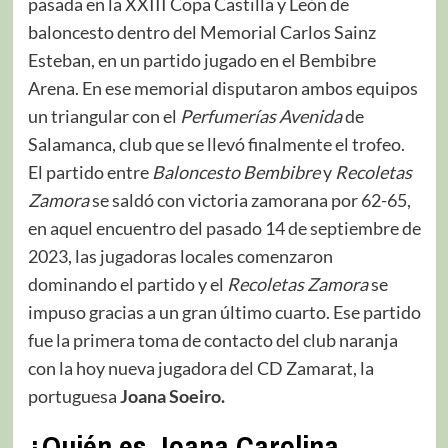
pasada en la XXIII Copa Castilla y León de
baloncesto dentro del Memorial Carlos Sainz
Esteban, en un partido jugado en el Bembibre
Arena. En ese memorial disputaron ambos equipos
un triangular con el
Perfumerías Avenida
de
Salamanca, club que se llevó finalmente el trofeo.
El partido entre
Baloncesto Bembibre
y
Recoletas
Zamora
se saldó con victoria zamorana por 62-65,
en aquel encuentro del pasado 14 de septiembre de
2023, las jugadoras locales comenzaron
dominando el partido y el
Recoletas Zamora
se
impuso gracias a un gran último cuarto. Ese partido
fue la primera toma de contacto del club naranja
con la hoy nueva jugadora del CD Zamarat, la
portuguesa
Joana Soeiro.
¿
Quién es Joana Carolina