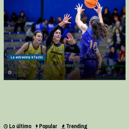
La entrevista bTactic
La entrevista bTactic: Lourdes Ruiz
julio 11, 2026
0
Lo último
Popular
Trending