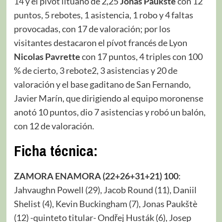
14 y el pívot lituano de 2,25
Jonas Paukštè
con 12
puntos, 5 rebotes, 1 asistencia, 1 robo y 4 faltas
provocadas, con 17 de valoración; por los
visitantes destacaron el pívot francés de Lyon
Nicolas Pavrette
con 17 puntos, 4 triples con 100
% de cierto, 3 rebote2, 3 asistencias y 20 de
valoración y el base gaditano de San Fernando,
Javier Marín, que dirigiendo al equipo moronense
anotó 10 puntos, dio 7 asistencias y robó un balón,
con 12 de valoración.
Ficha técnica:
ZAMORA ENAMORA (22+26+31+21) 100
:
Jahvaughn Powell (29), Jacob Round (11), Daniil
Shelist (4), Kevin Buckingham (7), Jonas Paukštè
(12) -quinteto titular- Ondřej Husták (6), Josep