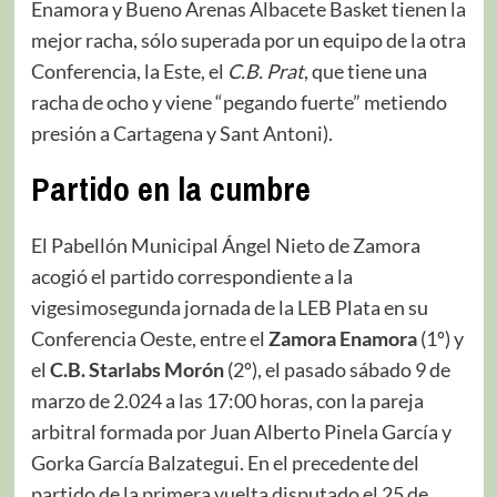
Enamora y Bueno Arenas Albacete Basket tienen la
mejor racha, sólo superada por un equipo de la otra
Conferencia, la Este, el
C.B. Prat
, que tiene una
racha de ocho y viene “pegando fuerte” metiendo
presión a Cartagena y Sant Antoni).
Partido en la cumbre
El Pabellón Municipal Ángel Nieto de Zamora
acogió el partido correspondiente a la
vigesimosegunda jornada de la LEB Plata en su
Conferencia Oeste, entre el
Zamora Enamora
(1º) y
el
C.B. Starlabs Morón
(2º), el pasado sábado 9 de
marzo de 2.024 a las 17:00 horas, con la pareja
arbitral formada por Juan Alberto Pinela García y
Gorka García Balzategui. En el precedente del
partido de la primera vuelta disputado el 25 de