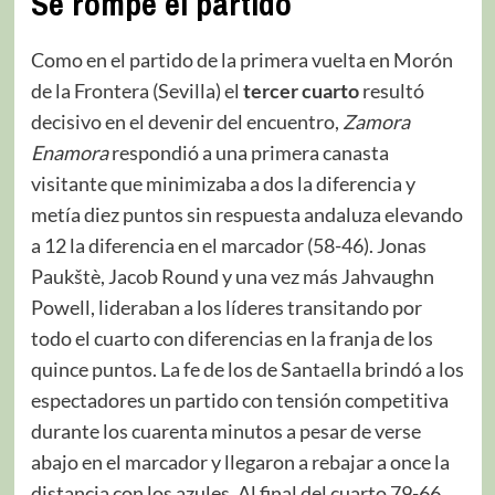
Se rompe el partido
Como en el partido de la primera vuelta en Morón
de la Frontera (Sevilla) el
tercer cuarto
resultó
decisivo en el devenir del encuentro,
Zamora
Enamora
respondió a una primera canasta
visitante que minimizaba a dos la diferencia y
metía diez puntos sin respuesta andaluza elevando
a 12 la diferencia en el marcador (58-46). Jonas
Paukštè, Jacob Round y una vez más Jahvaughn
Powell, lideraban a los líderes transitando por
todo el cuarto con diferencias en la franja de los
quince puntos. La fe de los de Santaella brindó a los
espectadores un partido con tensión competitiva
durante los cuarenta minutos a pesar de verse
abajo en el marcador y llegaron a rebajar a once la
distancia con los azules. Al final del cuarto 79-66