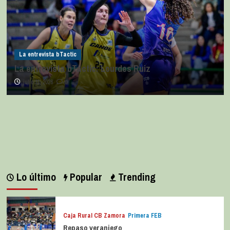
La entrevista bTactic
La entrevista bTactic: Lourdes Ruiz
julio 11, 2026
0
Lo último
Popular
Trending
Caja Rural CB Zamora
Primera FEB
Repaso veraniego