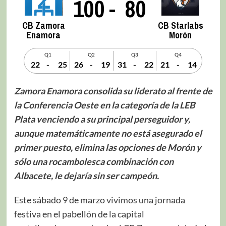
100
-
80
CB Zamora
CB Starlabs
Enamora
Morón
Q1
Q2
Q3
Q4
22
-
25
26
-
19
31
-
22
21
-
14
Zamora Enamora consolida su liderato al frente de
la Conferencia Oeste en la categoría de la LEB
Plata venciendo a su principal perseguidor y,
aunque matemáticamente no está asegurado el
primer puesto, elimina las opciones de Morón y
sólo una rocambolesca combinación con
Albacete, le dejaría sin ser campeón.
Este sábado 9 de marzo vivimos una jornada
festiva en el pabellón de la capital