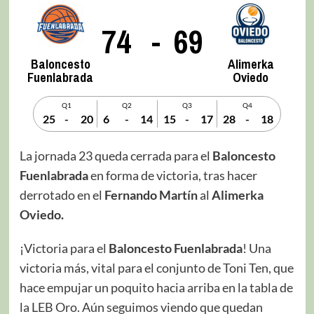
74
-
69
Baloncesto
Alimerka
Fuenlabrada
Oviedo
Q1
Q2
Q3
Q4
25
-
20
6
-
14
15
-
17
28
-
18
La jornada 23 queda cerrada para el
Baloncesto
Fuenlabrada
en forma de victoria, tras hacer
derrotado en el
Fernando Martín
al
Alimerka
Oviedo.
¡Victoria para el
Baloncesto Fuenlabrada
! Una
victoria más, vital para el conjunto de Toni Ten, que
hace empujar un poquito hacia arriba en la tabla de
la LEB Oro. Aún seguimos viendo que quedan