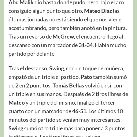
Abu Malik
dio hasta donde pudo, pero bajo el aro
consiguió algún punto que otro.
Mateo Díaz
las
últimas jornadas no está siendo el que nos viene
acostumbrando, pero también anotó en la pintura.
Tras un reverso de
McGrew,
el encuentro llegó al
descanso con un marcador de
31-34
. Había mucho
partido por delante.
Tras el descanso,
Swing,
con un toque de muñeca,
empató de un triple el partido.
Pato
también sumó
de 2 en 2 puntitos.
Tomás Bellas
volvió en sí, con
un triple en sus manos. Después de 2 tiros libres de
Mateo
y un triple del mismo, finalizó el tercer
cuarto con un marcador de
46-51.
Los últimos 10
minutos del partido se venían muy interesantes.
Swing
sumó otro triple más para poner a 3 puntos
la diferencia. Los tiros libres se vuelven