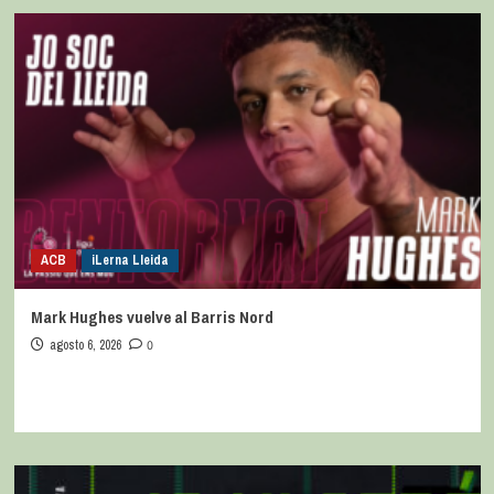
ACB
iLerna Lleida
Mark Hughes vuelve al Barris Nord
agosto 6, 2026
0