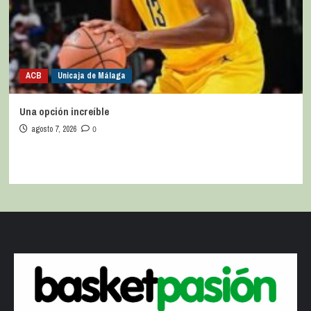
ACB
Unicaja de Málaga
Una opción increíble
agosto 7, 2026
0