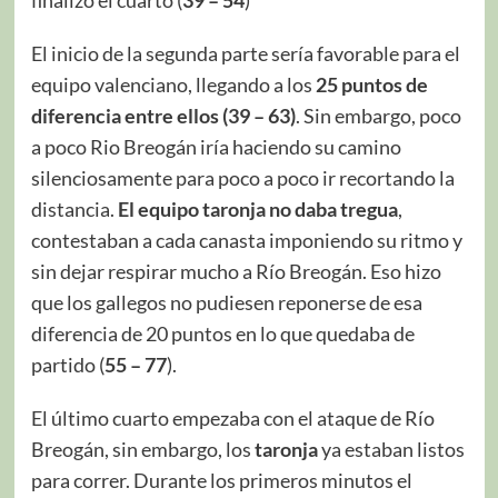
finalizó el cuarto (
39 – 54
)
El inicio de la segunda parte sería favorable para el
equipo valenciano, llegando a los
25 puntos de
diferencia entre ellos (39 – 63)
. Sin embargo, poco
a poco Rio Breogán iría haciendo su camino
silenciosamente para poco a poco ir recortando la
distancia.
El equipo taronja no daba tregua
,
contestaban a cada canasta imponiendo su ritmo y
sin dejar respirar mucho a Río Breogán. Eso hizo
que los gallegos no pudiesen reponerse de esa
diferencia de 20 puntos en lo que quedaba de
partido (
55 – 77
).
El último cuarto empezaba con el ataque de Río
Breogán, sin embargo, los
taronja
ya estaban listos
para correr. Durante los primeros minutos el