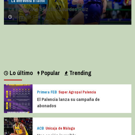
La entrevista bTactic
La entrevista bTactic: Ana Pérez Relancio
julio 7, 2026
0
Lo último
Popular
Trending
Primera FEB
Super Agropal Palencia
El Palencia lanza su campaña de
abonados
ACB
Unicaja de Málaga