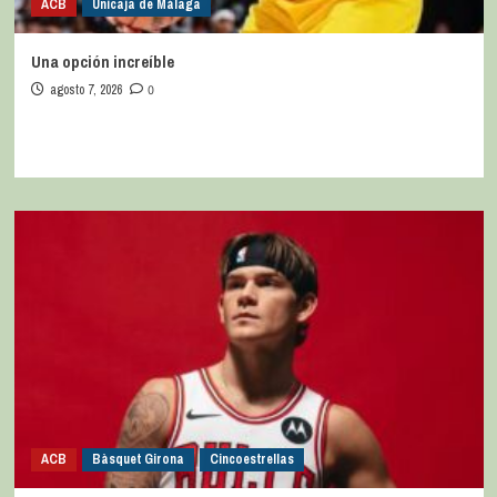
ACB
Unicaja de Málaga
Una opción increíble
agosto 7, 2026
0
ACB
Bàsquet Girona
Cincoestrellas