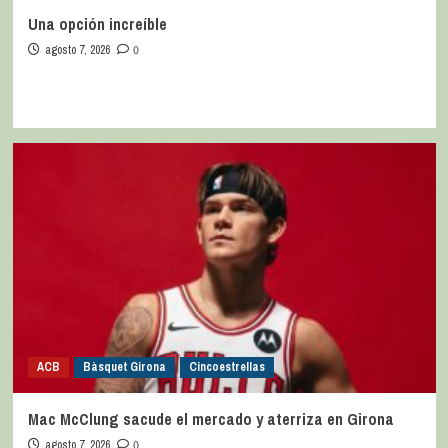
Una opción increíble
agosto 7, 2026
0
ACB
Bàsquet Girona
Cincoestrellas
Mac McClung sacude el mercado y aterriza en Girona
agosto 7, 2026
0