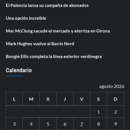
El Palencia lanza su campaña de abonados
Una opción increíble
Mac McClung sacude el mercado y aterriza en Girona
Mark Hughes vuelve al Barris Nord
Boogie Ellis completa la línea exterior verdinegra
Calendario
agosto 2026
L
M
X
J
V
S
D
1
2
3
4
5
6
7
8
9