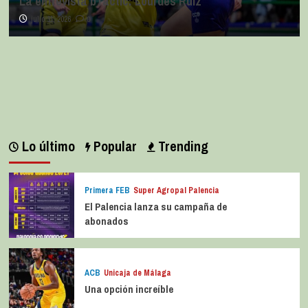
La entrevista bTactic: Lourdes Ruiz
julio 11, 2026
0
Lo último
Popular
Trending
Primera FEB
Super Agropal Palencia
El Palencia lanza su campaña de
abonados
ACB
Unicaja de Málaga
Una opción increíble