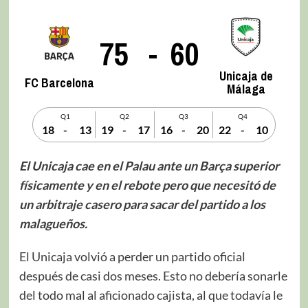
75
-
60
Unicaja de
FC Barcelona
Málaga
Q1
Q2
Q3
Q4
18
-
13
19
-
17
16
-
20
22
-
10
El Unicaja cae en el Palau ante un Barça superior
físicamente y en el rebote pero que necesitó de
un arbitraje casero para sacar del partido a los
malagueños.
El Unicaja volvió a perder un partido oficial
después de casi dos meses. Esto no debería sonarle
del todo mal al aficionado cajista, al que todavía le