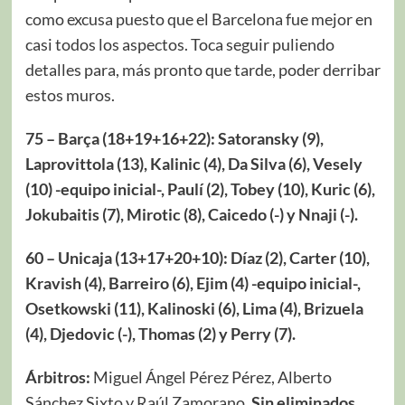
como excusa puesto que el Barcelona fue mejor en
casi todos los aspectos. Toca seguir puliendo
detalles para, más pronto que tarde, poder derribar
estos muros.
75 – Barça (18+19+16+22): Satoransky (9),
Laprovittola (13), Kalinic (4), Da Silva (6), Vesely
(10) -equipo inicial-, Paulí (2), Tobey (10), Kuric (6),
Jokubaitis (7), Mirotic (8), Caicedo (-) y Nnaji (-).
60 – Unicaja (13+17+20+10): Díaz (2), Carter (10),
Kravish (4), Barreiro (6), Ejim (4) -equipo inicial-,
Osetkowski (11), Kalinoski (6), Lima (4), Brizuela
(4), Djedovic (-), Thomas (2) y Perry (7).
Árbitros:
Miguel Ángel Pérez Pérez, Alberto
Sánchez Sixto y Raúl Zamorano
. Sin eliminados.