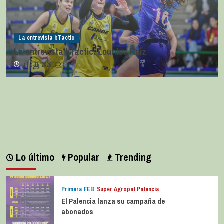
La entrevista bTactic
La entrevista bTactic: Lourdes Ruiz
julio 11, 2026
0
Lo último
Popular
Trending
Primera FEB
Super Agropal Palencia
El Palencia lanza su campaña de
abonados