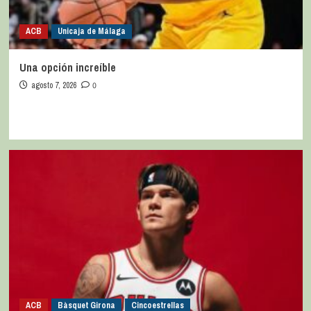
ACB
Unicaja de Málaga
Una opción increíble
agosto 7, 2026
0
ACB
Bàsquet Girona
Cincoestrellas