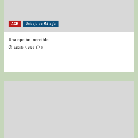
ACB
Unicaja de Málaga
Una opción increíble
agosto 7, 2026
0