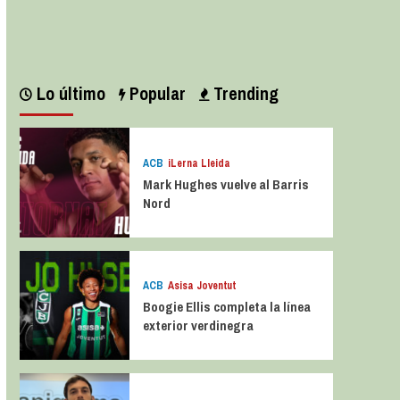
Leer más
Lo último
Popular
Trending
ACB
iLerna Lleida
Mark Hughes vuelve al Barris
Nord
ACB
Asisa Joventut
Boogie Ellis completa la línea
exterior verdinegra