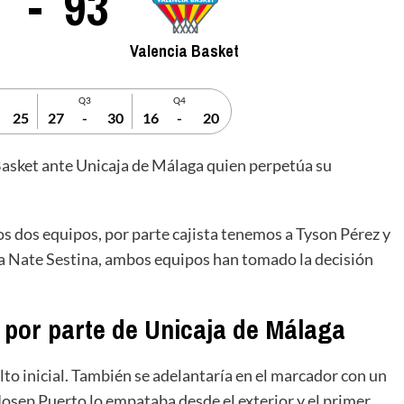
-
93
Valencia Basket
Q3
Q4
25
27
-
30
16
-
20
 Basket ante Unicaja de Málaga quien perpetúa su
s dos equipos, por parte cajista tenemos a Tyson Pérez y
 Nate Sestina, ambos equipos han tomado la decisión
 por parte de Unicaja de Málaga
lto inicial. También se adelantaría en el marcador con un
 Josep Puerto lo empataba desde el exterior y el primer