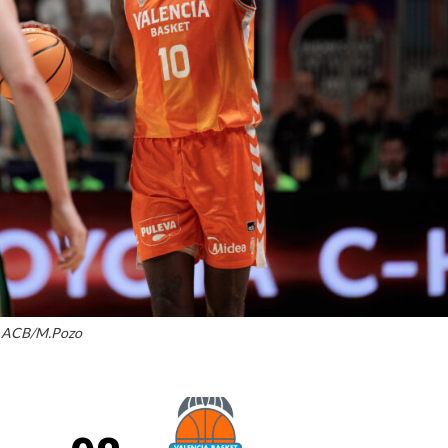
La entrevista bTactic
La entrevista bTactic
mayo 7, 2026
0
Nos hacemos mayores. Vamos creciendo. Tanto así
que el próximo 20 de mayo celebramos nuestro
cuarto cumpleaños. Y todo crecimiento conlleva
sus cambios. Cambio que...
Leer más
ACB/M.Pozo