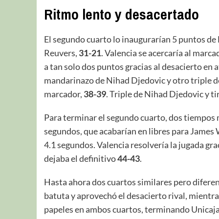
Ritmo lento y desacertado
El segundo cuarto lo inaugurarían 5 puntos de
Reuvers,
31-21
. Valencia se acercaría al marc
a tan solo dos puntos gracias al desacierto en
mandarinazo de Nihad Djedovic y otro triple de 
marcador,
38-39
. Triple de Nihad Djedovic y t
Para terminar el segundo cuarto, dos tiempos m
segundos, que acabarían en libres para James 
4.1 segundos. Valencia resolvería la jugada gr
dejaba el definitivo
44-43
.
Hasta ahora dos cuartos similares pero diferent
batuta y aprovechó el desacierto rival, mientr
papeles en ambos cuartos, terminando Unicaja 