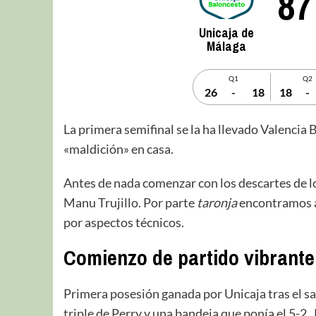
87
Unicaja de
Málaga
Q1
Q2
26
-
18
18
-
La primera semifinal se la ha llevado Valencia
«maldición» en casa.
Antes de nada comenzar con los descartes de lo
Manu Trujillo. Por parte
taronja
encontramos a
por aspectos técnicos.
Comienzo de partido
vibrante
Primera posesión ganada por Unicaja tras el sa
triple de Perry y una bandeja que ponía el 5-2.