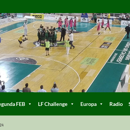
egunda FEB
LF Challenge
Europa
Radio
24