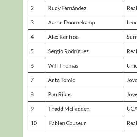
2
Rudy Fernández
Rea
3
Aaron Doornekamp
Leno
4
Alex Renfroe
Surn
5
Sergio Rodríguez
Rea
6
Will Thomas
Unic
7
Ante Tomic
Jov
8
Pau Ribas
Jov
9
Thadd McFadden
UCA
10
Fabien Causeur
Rea