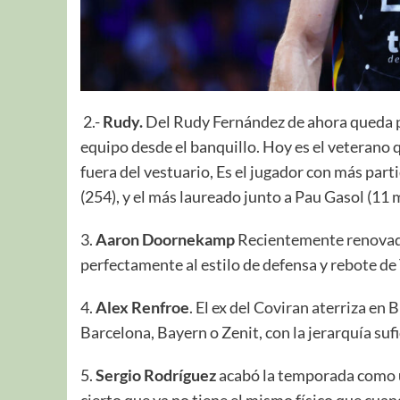
2.-
Rudy.
Del Rudy Fernández de ahora queda 
equipo desde el banquillo. Hoy es el veterano q
fuera del vestuario, Es el jugador con más par
(254), y el más laureado junto a Pau Gasol (11 
3.
Aaron Doornekamp
Recientemente renovado 
perfectamente al estilo de defensa y rebote de
4.
Alex Renfroe
. El ex del Coviran aterriza en
Barcelona, Bayern o Zenit, con la jerarquía suf
5.
Sergio Rodríguez
acabó la temporada como un
cierto que ya no tiene el mismo físico que cua