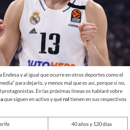
La entrevista bTactic
La entrevista bTactic
mayo 7, 2026
0
Nos hacemos mayores. Vamos creciendo. Tanto así
que el próximo 20 de mayo celebramos nuestro
a Endesa y al igual que ocurre en otros deportes como el
cuarto cumpleaños. Y todo crecimiento conlleva
 media” para dejarlo, y menos mal que es así, porque si no,
sus cambios. Cambio que...
 protagonistas. En las próximas líneas os hablaré sobre
Leer más
sa
que siguen en activo y qué
rol
tienen en sus respectivos
rife
40 años y 120 días