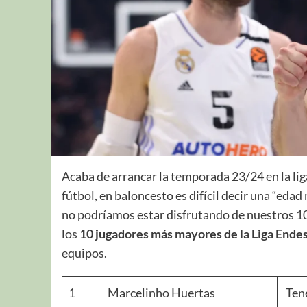
Acaba de arrancar la temporada 23/24 en la lig
fútbol, en baloncesto es difícil decir una “edad
no podríamos estar disfrutando de nuestros 10
los
10 jugadores más mayores de la Liga Ende
equipos.
1
Marcelinho Huertas
Tene