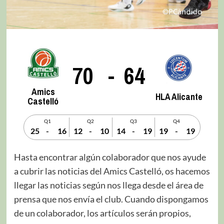
70
-
64
Amics
HLA Alicante
Castelló
Q1
Q2
Q3
Q4
25
-
16
12
-
10
14
-
19
19
-
19
Hasta encontrar algún colaborador que nos ayude
a cubrir las noticias del Amics Castelló, os hacemos
llegar las noticias según nos llega desde el área de
prensa que nos envía el club. Cuando dispongamos
de un colaborador, los artículos serán propios,