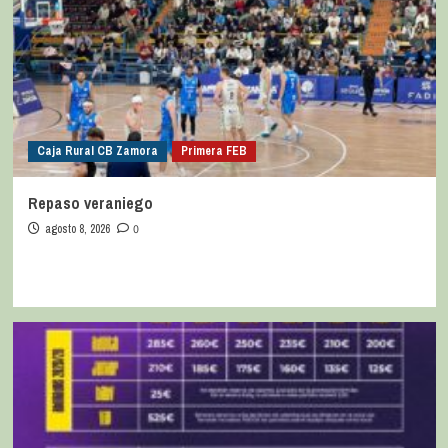
Caja Rural CB Zamora
Primera FEB
Repaso veraniego
agosto 8, 2026
0