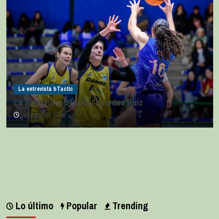
La entrevista bTactic
La entrevista bTactic: Lourdes Ruiz
julio 11, 2026
0
Lo último
Popular
Trending