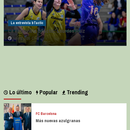
La entrevista bTactic
La entrevista bTactic: Lourdes Ruiz
julio 11, 2026
0
Lo último
Popular
Trending
FC Barcelona
Más nuevas azulgranas