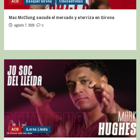
ACB
Bàsquet Girona
Cincoestrellas
Mac McClung sacude el mercado y aterriza en Girona
agosto 7, 2026
0
ACB
iLerna Lleida