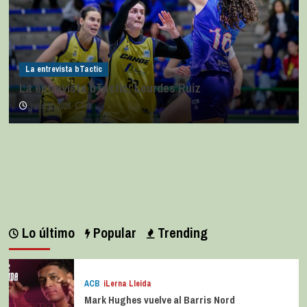
La entrevista bTactic
La entrevista bTactic: Lourdes Ruiz
julio 11, 2026
0
Lo último
Popular
Trending
ACB
iLerna Lleida
Mark Hughes vuelve al Barris Nord