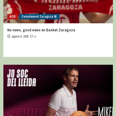
ACB
Casademont Zaragoza M.
No news, good news en Basket Zaragoza
agosto 6, 2026
0