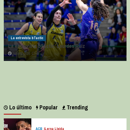
La entrevista bTactic
La entrevista bTactic: Lourdes Ruiz
julio 11, 2026
0
Lo último
Popular
Trending
ACB
iLerna Lleida