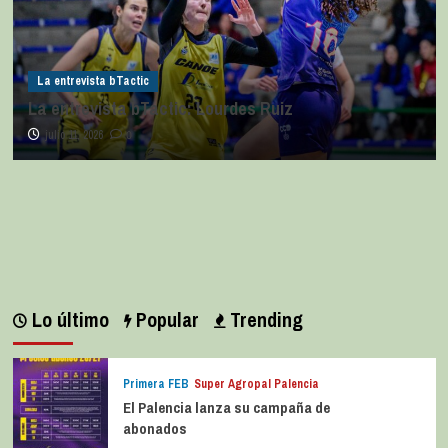
La entrevista bTactic
La entrevista bTactic: Lourdes Ruiz
julio 11, 2026
0
Lo último
Popular
Trending
Primera FEB
Super Agropal Palencia
El Palencia lanza su campaña de
abonados