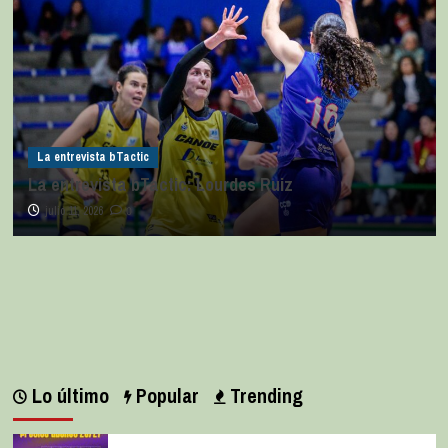
La entrevista bTactic
La entrevista bTactic: Lourdes Ruiz
julio 11, 2026
0
Lo último
Popular
Trending