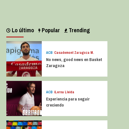
Leer más
Lo último
Popular
Trending
ACB
Casademont Zaragoza M.
No news, good news en Basket
Zaragoza
ACB
iLerna Lleida
Experiencia para seguir
creciendo