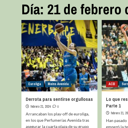
Día:
21 de febrero 
Euroliga
Meins Avenida
ACB
Sur
Derrota para sentirse orgullosas
Lo que res
Parte 1
febrero 21, 2024
0
febrero 21, 2
Arrancaban los play-off de euroliga,
en los que Perfumerías Avenida tras
Han pasado 
asegurar la cuarta plaza de su grupo
empezó la te