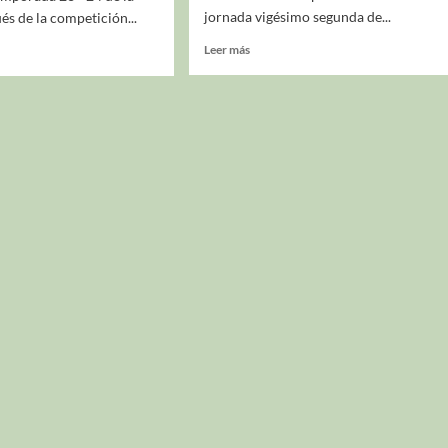
jornada vigésimo segunda de...
s de la competición...
Leer más
La entrevista bTactic
La entrevista bTactic
mayo 7, 2026
0
Nos hacemos mayores. Vamos creciendo. Tanto así
que el próximo 20 de mayo celebramos nuestro
cuarto cumpleaños. Y todo crecimiento conlleva
sus cambios. Cambio que...
Leer más