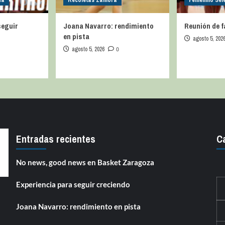
da
Recoletas Zamora
Femenino Sel
seguir
Joana Navarro: rendimiento
Reunión de f
en pista
agosto 5, 202
agosto 5, 2026
0
Entradas recientes
C
No news, good news en Basket Zaragoza
Experiencia para seguir creciendo
Joana Navarro: rendimiento en pista