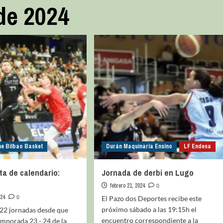
de 2024
ne Bilbao Basket
Durán Maquinaria Ensino
LF Endesa
ta de calendario:
Jornada de derbi en Lugo
febrero 21, 2024
0
024
0
El Pazo dos Deportes recibe este
próximo sábado a las 19:15h el
22 jornadas desde que
encuentro correspondiente a la
mporada 23 - 24 de la