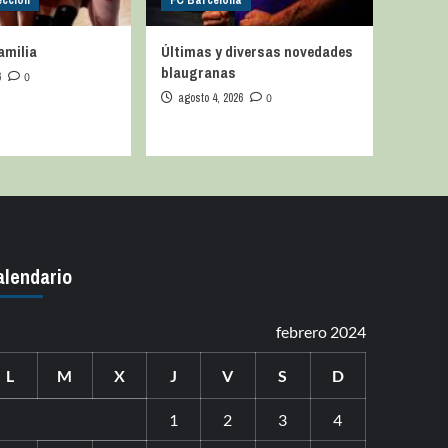
ección
FC Barcelona
amilia
Últimas y diversas novedades
blaugranas
6
0
agosto 4, 2026
0
alendario
febrero 2024
L
M
X
J
V
S
D
1
2
3
4