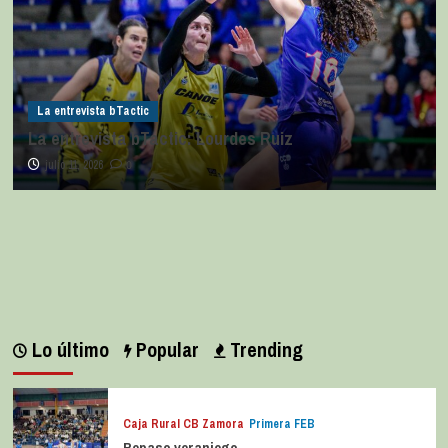
La entrevista bTactic
La entrevista bTactic: Lourdes Ruiz
julio 11, 2026
0
Lo último
Popular
Trending
Caja Rural CB Zamora
Primera FEB
Repaso veraniego