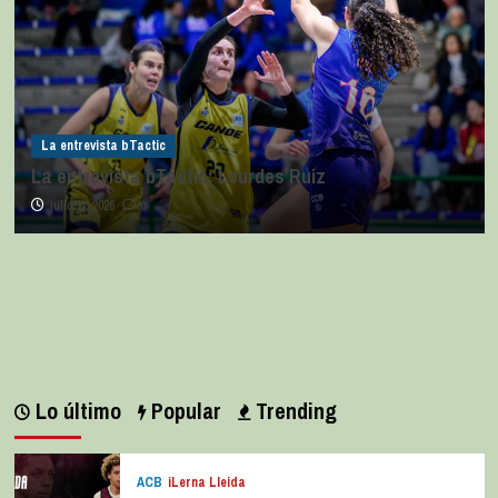
La entrevista bTactic
La entrevista bTactic: Lourdes Ruiz
julio 11, 2026
0
Lo último
Popular
Trending
ACB
iLerna Lleida