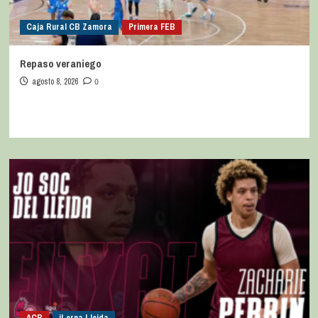
Caja Rural CB Zamora
Primera FEB
Repaso veraniego
agosto 8, 2026
0
ACB
iLerna Lleida