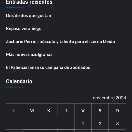
Entradas recientes
Dos de dos que gustan
Repaso veraniego
Zacharie Perrin, músculo y talento para el iLerna Lleida
Más nuevas azulgranas
El Palencia lanza su campaña de abonados
Calendario
noviembre 2024
L
M
X
J
V
S
D
1
2
3