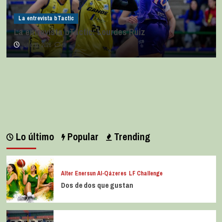
La entrevista bTactic
La entrevista bTactic: Lourdes Ruiz
julio 11, 2026
0
Lo último
Popular
Trending
Alter Enersun Al-Qázeres
LF Challenge
Dos de dos que gustan