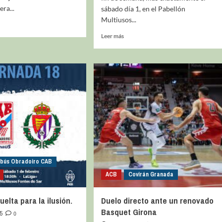
ra...
sábado día 1, en el Pabellón
Multiusos...
Leer más
La entrevista bTactic
La entrevista bTactic
mayo 7, 2026
0
Nos hacemos mayores. Vamos creciendo. Tanto así
que el próximo 20 de mayo celebramos nuestro
cuarto cumpleaños. Y todo crecimiento conlleva
sus cambios. Cambio que...
Leer más
bús Obradoiro CAB
ACB
Covirán Granada
elta para la ilusión.
Duelo directo ante un renovado
Basquet Girona
5
0