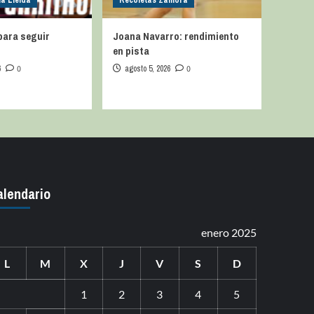
na Lleida
Recoletas Zamora
para seguir
Joana Navarro: rendimiento
en pista
6
0
agosto 5, 2026
0
alendario
enero 2025
L
M
X
J
V
S
D
1
2
3
4
5