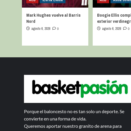
ACB
iLerna Lleida
ACB
Asisa Joven
Mark Hughes vuelve al Barris
Boogie Ellis compl
Nord
exterior verdineg
agosto 6, 2026
0
agosto 6, 2026
0
Porque el baloncesto no es tan solo un deporte. Se
convierte en una forma de vida.
Queremos aportar nuestro granito de arena para