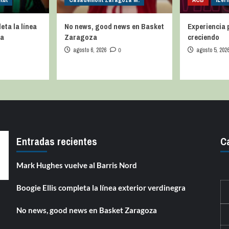
tut
Casademont Zaragoza M.
ACB
iLer
eta la línea
No news, good news en Basket
Experiencia 
ra
Zaragoza
creciendo
agosto 6, 2026
0
agosto 5, 202
Entradas recientes
C
Mark Hughes vuelve al Barris Nord
Boogie Ellis completa la línea exterior verdinegra
No news, good news en Basket Zaragoza