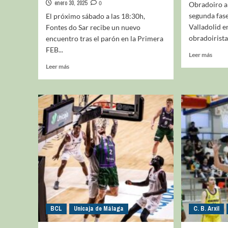
enero 30, 2025
0
Obradoiro ab
segunda fase
El próximo sábado a las 18:30h,
Valladolid e
Fontes do Sar recibe un nuevo
obradoirista
encuentro tras el parón en la Primera
FEB...
Leer más
Leer más
BCL
Unicaja de Málaga
C. B. Arxil