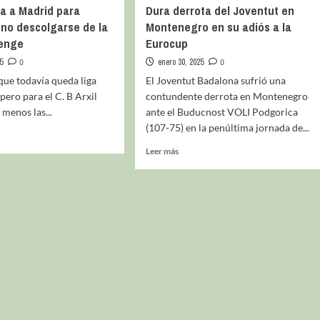
aja a Madrid para
Dura derrota del Joventut en
 no descolgarse de la
Montenegro en su adiós a la
lenge
Eurocup
5
0
enero 30, 2025
0
 que todavía queda liga
El Joventut Badalona sufrió una
pero para el C. B Arxil
contundente derrota en Montenegro
 menos las...
ante el Buducnost VOLI Podgorica
(107-75) en la penúltima jornada de...
Leer más