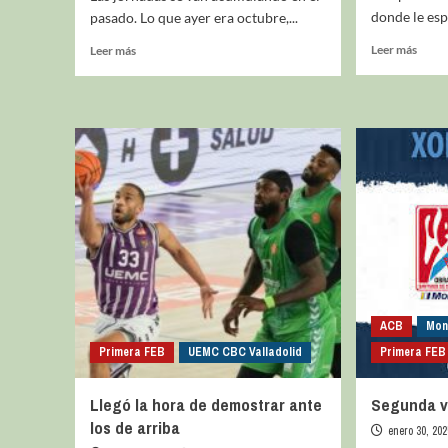
donde le espe
pasado. Lo que ayer era octubre,...
Leer más
Leer más
ACB
Mon
Primera FEB
UEMC CBC Valladolid
Primera FEB
Llegó la hora de demostrar ante
Segunda vu
los de arriba
enero 30, 202