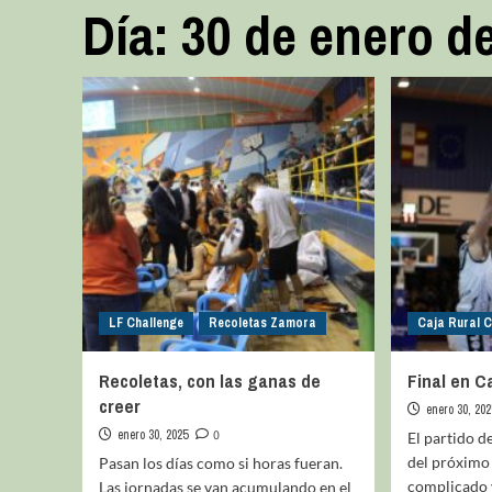
Día:
30 de enero d
LF Challenge
Recoletas Zamora
Caja Rural 
Recoletas, con las ganas de
Final en 
creer
enero 30, 202
enero 30, 2025
0
El partido 
del próximo
Pasan los días como si horas fueran.
complicado v
Las jornadas se van acumulando en el