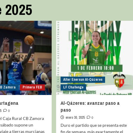
e 2025
Alter Enersun Al-Qázeres
CB Zamora
Primera FEB
LF Challenge
Cartagena
Al-Qázeres: avanzar paso a
paso
5
0
enero 30, 2025
0
del Caja Rural CB Zamora
 sábado supone un
Duro el partido que se presenta este
iaje a tierras murcianas
fin de semana, más exactamente el