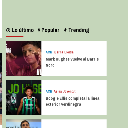
Leer más
Lo último
Popular
Trending
ACB
iLerna Lleida
Mark Hughes vuelve al Barris
Nord
ACB
Asisa Joventut
Boogie Ellis completa la línea
exterior verdinegra