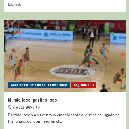
Leer más
Cáceres Patrimonio de la Humanidad
Segunda FEB
Mundo loco, partido loco
enero 19, 2025
0
Partido loco y a su vez muy emocionante el que se ha jugado en
la mañana del domingo, en el...