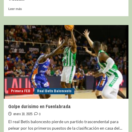
Leer más
Primera FEB
Real Betis Baloncesto
Golpe durísimo en Fuenlabrada
enero 19, 2025
0
El real Betis baloncesto pierde un partido trascendental para
pelear por los primeros puestos de la clasificación en casa del...