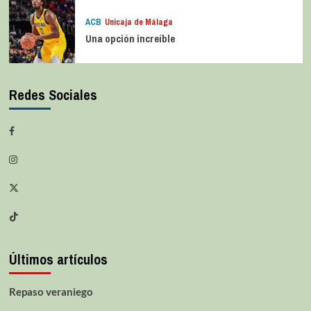
ACB
Unicaja de Málaga
Una opción increíble
Redes Sociales
Últimos artículos
Repaso veraniego