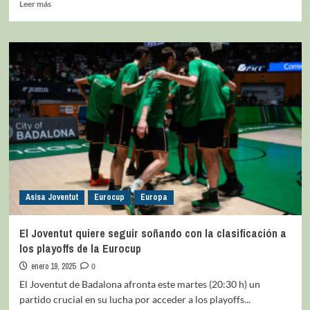
Leer más
Asisa Joventut
Eurocup
Europa
El Joventut quiere seguir soñando con la clasificación a
los playoffs de la Eurocup
enero 19, 2025
0
El Joventut de Badalona afronta este martes (20:30 h) un
partido crucial en su lucha por acceder a los playoffs...