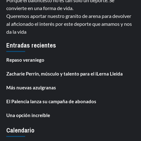
Porque el baloncesto no es tan solo un deporte. Se
convierte en una forma de vida.
Queremos aportar nuestro granito de arena para devolver
al aficionado el interés por este deporte que amamos y nos
da la vida
Entradas recientes
Repaso veraniego
Zacharie Perrin, músculo y talento para el iLerna Lleida
Más nuevas azulgranas
El Palencia lanza su campaña de abonados
Una opción increíble
Calendario