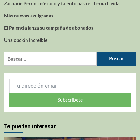
Zacharie Perrin, músculo y talento para el iLerna Lleida
Más nuevas azulgranas
El Palencia lanza su campaña de abonados
Una opción increíble
Subscríbete
Te pueden interesar