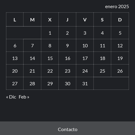
enero 2025
L
M
X
J
V
S
D
1
2
3
4
5
6
7
8
9
10
11
12
13
14
15
16
17
18
19
20
21
22
23
24
25
26
27
28
29
30
31
« Dic
Feb »
Contacto