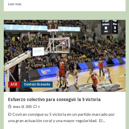
Leer más
ACB
Covirán Granada
Esfuerzo colectivo para conseguir la 5 victoria
enero 19, 2025
0
El Coviran consigue su 5 victoria en un partido marcado por
una gran actuación coral y una mayor regularidad. El...