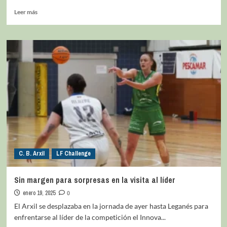
Leer más
C. B. Arxil
LF Challenge
Sin margen para sorpresas en la visita al líder
enero 19, 2025
0
El Arxil se desplazaba en la jornada de ayer hasta Leganés para
enfrentarse al líder de la competición el Innova...