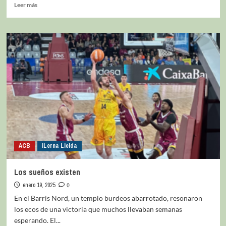
Leer más
ACB
iLerna Lleida
Los sueños existen
enero 19, 2025
0
En el Barris Nord, un templo burdeos abarrotado, resonaron
los ecos de una victoria que muchos llevaban semanas
esperando. El...