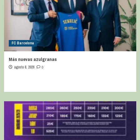
FC Barcelona
Más nuevas azulgranas
agosto 8, 2026
0