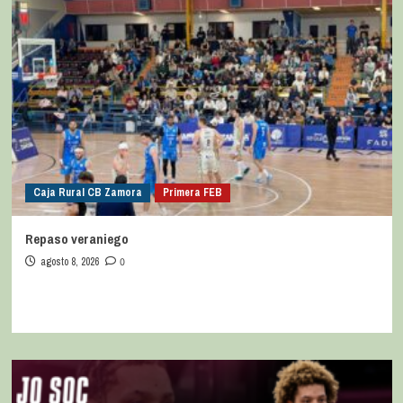
Caja Rural CB Zamora
Primera FEB
Repaso veraniego
agosto 8, 2026
0