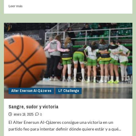
Leer más
Alter Enersun Al-Qázeres
LF Challenge
Sangre, sudor y victoria
enero 19, 2025
0
El Alter Enersun Al-Qázeres consigue una victoria en un
partido feo para intentar definir dónde quiere estár y a qué...