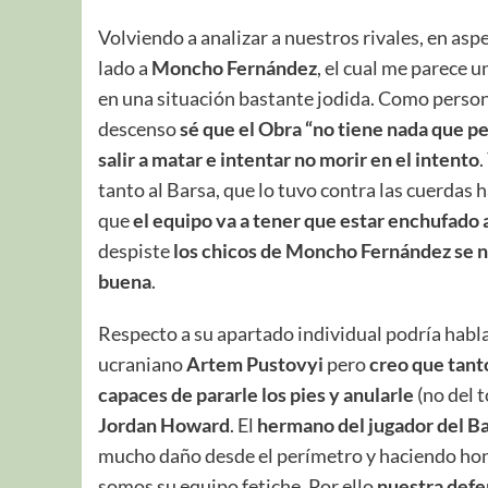
Volviendo a analizar a nuestros rivales, en as
lado a
Moncho Fernández
, el cual me parece 
en una situación bastante jodida. Como person
descenso
sé que el Obra “no tiene nada que p
salir a matar e intentar no morir en el intento
.
tanto al Barsa, que lo tuvo contra las cuerdas 
que
el equipo va a tener que estar enchufado
despiste
los chicos de Moncho Fernández se n
buena
.
Respecto a su apartado individual podría habla
ucraniano
Artem Pustovyi
pero
creo que tant
capaces de pararle los pies y anularle
(no del t
Jordan Howard
. El
hermano del jugador del 
mucho daño desde el perímetro y haciendo hon
somos su equipo fetiche. Por ello
nuestra defen