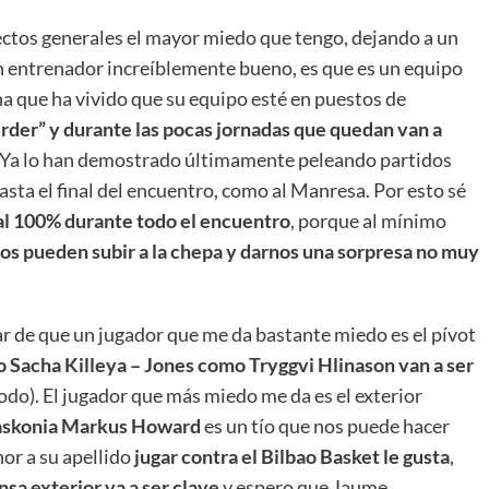
pectos generales el mayor miedo que tengo, dejando a un
un entrenador increíblemente bueno, es que es un equipo
a que ha vivido que su equipo esté en puestos de
erder” y durante las pocas jornadas que quedan van a
 Ya lo han demostrado últimamente peleando partidos
hasta el final del encuentro, como al Manresa. Por esto sé
 al 100% durante todo el encuentro
, porque al mínimo
os pueden subir a la chepa y darnos una sorpresa no muy
r de que un jugador que me da bastante miedo es el pívot
o Sacha Killeya – Jones como Tryggvi Hlinason van a ser
odo). El jugador que más miedo me da es el exterior
Baskonia Markus Howard
es un tío que nos puede hacer
or a su apellido
jugar contra el Bilbao Basket le gusta
,
sa exterior va a ser clave
y espero que Jaume