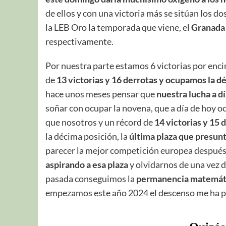
de ellos y con una victoria más se sitúan los d
la LEB Oro la temporada que viene, el
Granada
respectivamente.
Por nuestra parte estamos 6 victorias por enci
de
13 victorias y 16 derrotas y ocupamos la d
hace unos meses pensar que
nuestra lucha a d
soñar con ocupar la novena, que a día de hoy oc
que nosotros y un récord de
14 victorias y 15 
la décima posición, la
última plaza que presun
parecer la mejor competición europea después 
aspirando a esa plaza
y olvidarnos de una vez 
pasada conseguimos la
permanencia matemát
empezamos este año 2024 el descenso me ha p