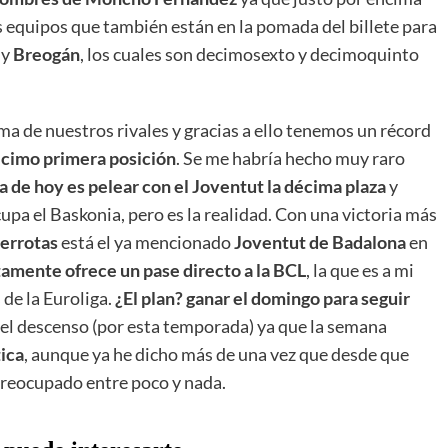
os equipos que también están en la pomada del billete para
y
Breogán
, los cuales son decimosexto y decimoquinto
ma de nuestros rivales y gracias a ello tenemos un récord
écimo primera posición
. Se me habría hecho muy raro
ía de hoy es pelear con el Joventut la décima plaza
y
upa el Baskonia, pero es la realidad. Con una victoria más
derrotas
está el ya mencionado
Joventut de Badalona
en
tamente ofrece un pase directo a la BCL
, la que es a mi
de la Euroliga.
¿El plan? ganar el domingo para seguir
del descenso (por esta temporada) ya que la semana
ica
, aunque ya he dicho más de una vez que desde que
reocupado entre poco y nada.