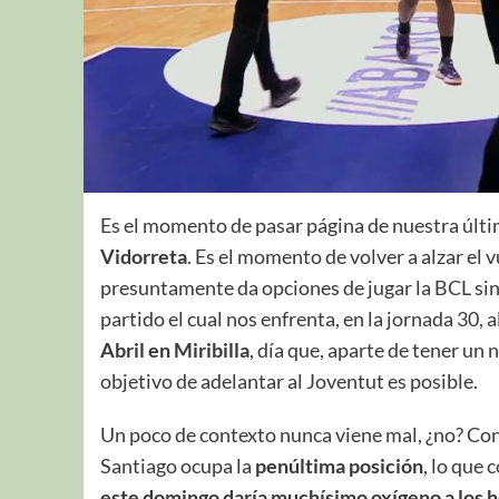
Es el momento de pasar página de nuestra últ
Vidorreta
. Es el momento de volver a alzar el 
presuntamente da opciones de jugar la BCL sin
partido el cual nos enfrenta, en la jornada 30, a
Abril en Miribilla
, día que, aparte de tener un
objetivo de adelantar al Joventut es posible.
Un poco de contexto nunca viene mal, ¿no? Co
Santiago ocupa la
penúltima posición
, lo que
este domingo daría muchísimo oxígeno a lo