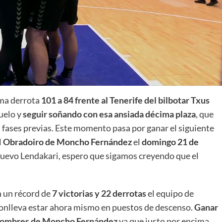
La entrevista bTactic
La entrevista bTactic
mayo 7, 2026
0
ima derrota
101 a 84 frente al Tenerife del bilbotar Txus
Nos hacemos mayores. Vamos creciendo. Tanto así
vuelo y
seguir soñando con esa ansiada décima plaza
, que
que el próximo 20 de mayo celebramos nuestro
 fases previas. Este momento pasa por ganar el siguiente
cuarto cumpleaños. Y todo crecimiento conlleva
l
Obradoiro de Moncho Fernández
el
domingo 21 de
sus cambios. Cambio que...
 nuevo Lendakari, espero que sigamos creyendo que el
Leer más
n un récord de
7 victorias y 22 derrotas
el equipo de
 conlleva estar ahora mismo en puestos de descenso.
Ganar
s hombres de Moncho Fernández
ya que justo por encima