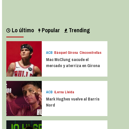
Leer más
Lo último
Popular
Trending
ACB
Bàsquet Girona
Cincoestrellas
Mac McClung sacude el
mercado y aterriza en Girona
ACB
iLerna Lleida
Mark Hughes vuelve al Barris
Nord