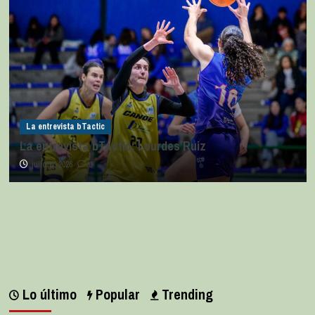
La entrevista bTactic
La entrevista bTactic: Lourdes Ruiz
julio 11, 2026
0
Lo último
Popular
Trending