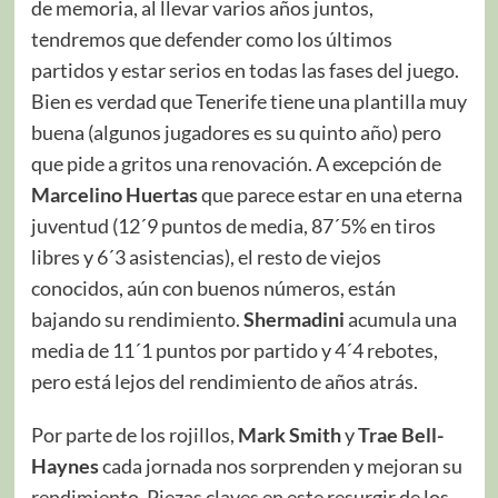
de memoria, al llevar varios años juntos,
tendremos que defender como los últimos
partidos y estar serios en todas las fases del juego.
Bien es verdad que Tenerife tiene una plantilla muy
buena (algunos jugadores es su quinto año) pero
que pide a gritos una renovación. A excepción de
Marcelino Huertas
que parece estar en una eterna
juventud (12´9 puntos de media, 87´5% en tiros
libres y 6´3 asistencias), el resto de viejos
conocidos, aún con buenos números, están
bajando su rendimiento.
Shermadini
acumula una
media de 11´1 puntos por partido y 4´4 rebotes,
pero está lejos del rendimiento de años atrás.
Por parte de los rojillos,
Mark Smith
y
Trae Bell-
Haynes
cada jornada nos sorprenden y mejoran su
rendimiento. Piezas claves en este resurgir de los