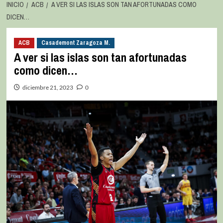
INICIO
ACB
A VER SI LAS ISLAS SON TAN AFORTUNADAS COMO
DICEN…
ACB
Casademont Zaragoza M.
A ver si las islas son tan afortunadas
como dicen…
diciembre 21, 2023
0