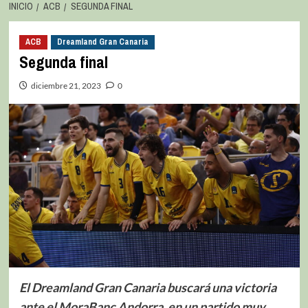
INICIO
ACB
SEGUNDA FINAL
ACB
Dreamland Gran Canaria
Segunda final
diciembre 21, 2023
0
El Dreamland Gran Canaria buscará una victoria
ante el MoraBanc Andorra, en un partido muy