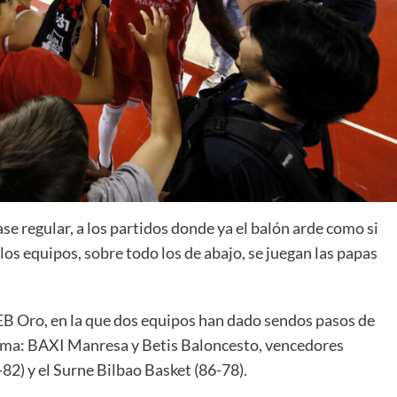
La entrevista bTactic
La entrevista bTactic
mayo 7, 2026
0
Nos hacemos mayores. Vamos creciendo. Tanto así
que el próximo 20 de mayo celebramos nuestro
ase regular, a los partidos donde ya el balón arde como si
cuarto cumpleaños. Y todo crecimiento conlleva
os equipos, sobre todo los de abajo, se juegan las papas
sus cambios. Cambio que...
Leer más
a LEB Oro, en la que dos equipos han dado sendos pasos de
uema: BAXI Manresa y Betis Baloncesto, vencedores
82) y el Surne Bilbao Basket (86-78).