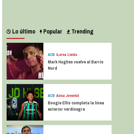
Leer más
Lo último
Popular
Trending
ACB
iLerna Lleida
Mark Hughes vuelve al Barris
Nord
ACB
Asisa Joventut
Boogie Ellis completa la línea
exterior verdinegra