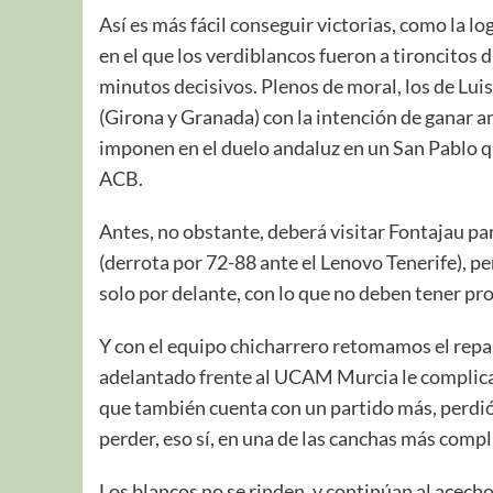
Así es más fácil conseguir victorias, como la l
en el que los verdiblancos fueron a tironcitos 
minutos decisivos. Plenos de moral, los de Lui
(Girona y Granada) con la intención de ganar am
imponen en el duelo andaluz en un San Pablo qu
ACB.
Antes, no obstante, deberá visitar Fontajau pa
(derrota por 72-88 ante el Lenovo Tenerife), pe
solo por delante, con lo que no deben tener p
Y con el equipo chicharrero retomamos el repaso
adelantado frente al UCAM Murcia le complica e
que también cuenta con un partido más, perdió 
perder, eso sí, en una de las canchas más compli
Los blancos no se rinden, y continúan al acecho