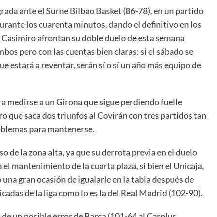
ograda ante el Surne Bilbao Basket (86-78), en un partido
durante los cuarenta minutos, dando el definitivo en los
s Casimiro afrontan su doble duelo de esta semana
bos pero con las cuentas bien claras: si el sábado se
e estará a reventar, serán sí o sí un año más equipo de
ra medirse a un Girona que sigue perdiendo fuelle
ro que saca dos triunfos al Covirán con tres partidos tan
roblemas para mantenerse.
 de la zona alta, ya que su derrota previa en el duelo
l mantenimiento de la cuarta plaza, si bien el Unicaja,
una gran ocasión de igualarle en la tabla después de
cadas de la liga como lo es la del Real Madrid (102-90).
 de un posible error de Barça (101-64 al Carplus