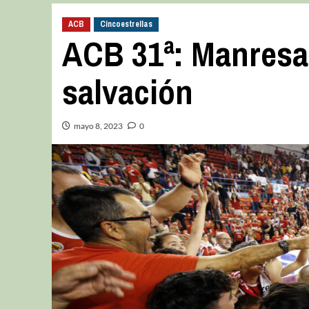
ACB
Cincoestrellas
ACB 31ª: Manresa 
salvación
mayo 8, 2023
0