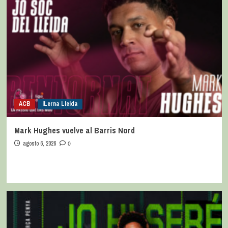
ACB
iLerna Lleida
Mark Hughes vuelve al Barris Nord
agosto 6, 2026
0