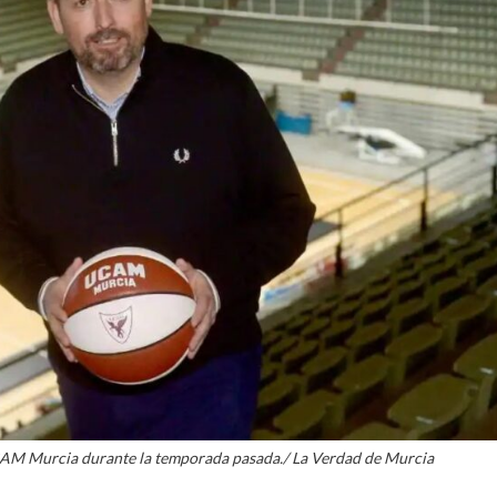
La entrevista bTactic
La entrevista bTactic
mayo 7, 2026
0
Nos hacemos mayores. Vamos creciendo. Tanto así
que el próximo 20 de mayo celebramos nuestro
cuarto cumpleaños. Y todo crecimiento conlleva
sus cambios. Cambio que...
Leer más
CAM Murcia durante la temporada pasada./ La Verdad de Murcia