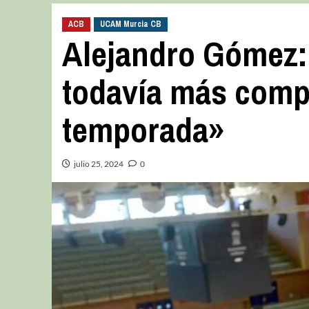
ACB
UCAM Murcia CB
Alejandro Gómez:
todavía más compe
temporada»
julio 25, 2024
0