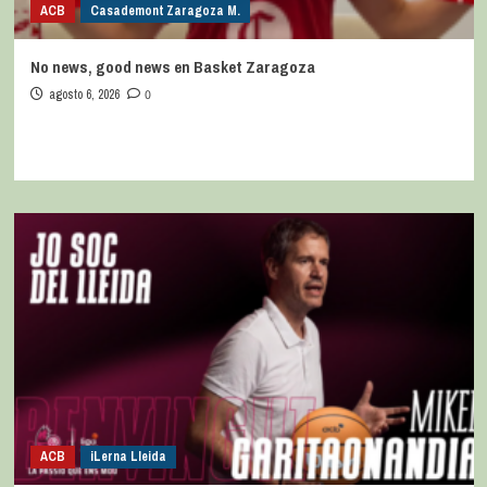
ACB
Casademont Zaragoza M.
No news, good news en Basket Zaragoza
agosto 6, 2026
0
ACB
iLerna Lleida