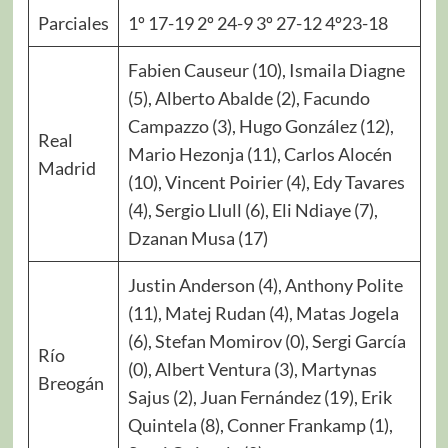
Parciales
1º 17-19 2º 24-9 3º 27-12 4º23-18
Fabien Causeur (10), Ismaila Diagne
(5), Alberto Abalde (2), Facundo
Campazzo (3), Hugo González (12),
Real
Mario Hezonja (11), Carlos Alocén
Madrid
(10), Vincent Poirier (4), Edy Tavares
(4), Sergio Llull (6), Eli Ndiaye (7),
Dzanan Musa (17)
Justin Anderson (4), Anthony Polite
(11), Matej Rudan (4), Matas Jogela
(6), Stefan Momirov (0), Sergi García
Río
(0), Albert Ventura (3), Martynas
Breogán
Sajus (2), Juan Fernández (19), Erik
Quintela (8), Conner Frankamp (1),