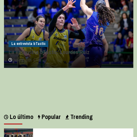
La entrevista bTactic
La entrevista bTactic: Lourdes Ruiz
julio 11, 2026
0
Lo último
Popular
Trending