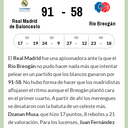
91
-
58
Real Madrid
Río Breogán
de Baloncesto
Q1
Q2
Q3
Q4
17
-
19
24
-
9
27
-
12
23
-
18
El
Real Madrid
fue una apisonadora ante la que el
Río Breogán
no pudo hacer nada más que intentar
pelear en un partido que los blancos ganaron por
91-58
. No hubo forma de hacer que los madridistas
aflojasen el ritmo aunque el Breogán plantó cara
en el primer cuarto. A partir de ahí los merengues
se desataron con la batuta de un celeste más,
Dzanan Musa
, que hizo 17 puntos, 8 rebotes y 21
de valoración. Para los lucenses,
Juan Fernández