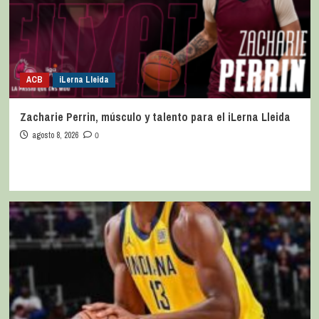
ACB
iLerna Lleida
Zacharie Perrin, músculo y talento para el iLerna Lleida
agosto 8, 2026
0