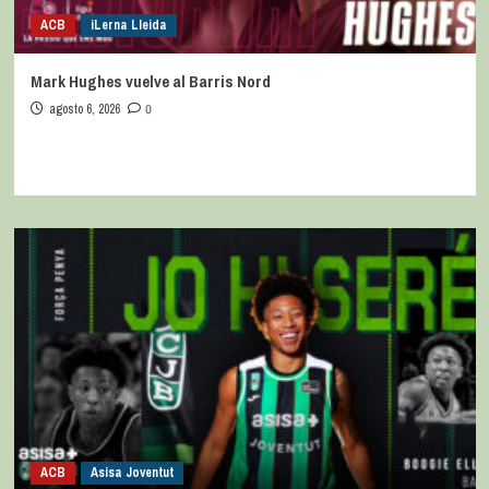
ACB
iLerna Lleida
Mark Hughes vuelve al Barris Nord
agosto 6, 2026
0
ACB
Asisa Joventut