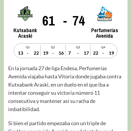
61
-
74
Kutxabank
Perfumerías
Araski
Avenida
Q1
Q2
Q3
Q4
13
-
22
19
-
16
7
-
17
22
-
19
En la jornada 27 de liga Endesa, Perfumerías
Avenida viajaba hasta Vitoria donde jugaba contra
Kutxabank Araski, en un duelo en el que iba a
intentar conseguir su victoria número 11
consecutiva y mantener así su racha de
imbatibilidad.
Si bien el partido empezaba con un triple de