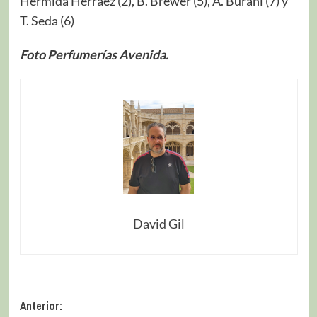
Hermida Herráez (2), B. Brewer (5), A. Burani (7) y
T. Seda (6)
Foto Perfumerías Avenida.
David Gil
Anterior: