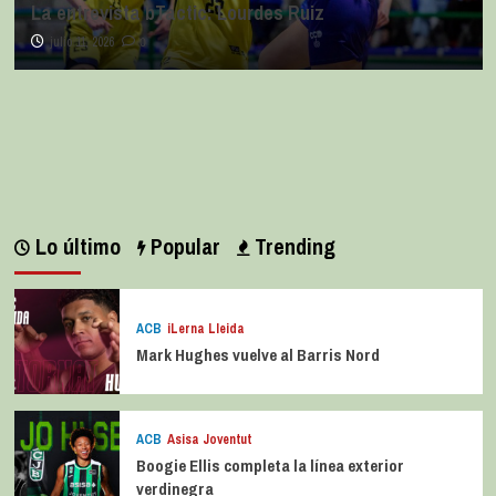
La entrevista bTactic: Lourdes Ruiz
julio 11, 2026
0
Lo último
Popular
Trending
ACB
iLerna Lleida
Mark Hughes vuelve al Barris Nord
ACB
Asisa Joventut
Boogie Ellis completa la línea exterior
verdinegra