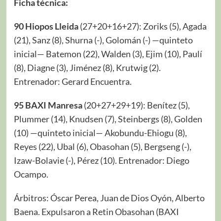
Ficha técnica:
90 Hiopos Lleida
(27+20+16+27): Zoriks (5), Agada
(21), Sanz (8), Shurna (-), Golomán (-) —quinteto
inicial— Batemon (22), Walden (3), Ejim (10), Paulí
(8), Diagne (3), Jiménez (8), Krutwig (2).
Entrenador: Gerard Encuentra.
95 BAXI Manresa
(20+27+29+19): Benítez (5),
Plummer (14), Knudsen (7), Steinbergs (8), Golden
(10) —quinteto inicial— Akobundu-Ehiogu (8),
Reyes (22), Ubal (6), Obasohan (5), Bergseng (-),
Izaw-Bolavie (-), Pérez (10). Entrenador: Diego
Ocampo.
Árbitros: Óscar Perea, Juan de Dios Oyón, Alberto
Baena. Expulsaron a Retin Obasohan (BAXI