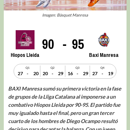
Imagen: Bàsquet Manresa
90
-
95
Hiopos Lleida
Baxi Manresa
Q1
Q2
Q3
Q4
27
-
20
20
-
29
16
-
29
27
-
19
BAXI Manresa sumó su primera victoria en la fase
de grupos de la Lliga Catalana al imponerse a un
combativo Hiopos Lleida por 90-95. El partido fue
muy igualado hasta el final, pero un gran tercer
cuarto de los hombres de Diego Ocampo resultó
decisivo para decantar la balanza. Con un juego