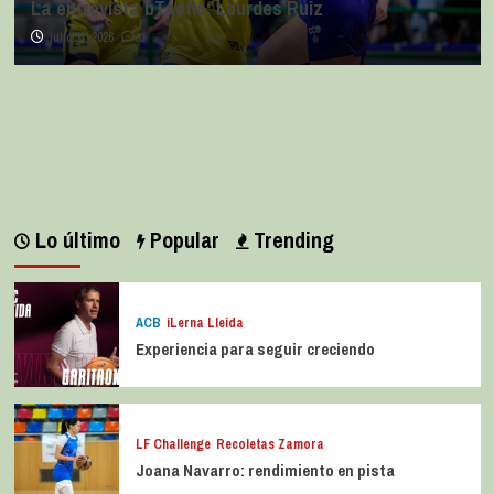
La entrevista bTactic: Lourdes Ruiz
julio 11, 2026
0
Lo último
Popular
Trending
ACB
iLerna Lleida
Experiencia para seguir creciendo
LF Challenge
Recoletas Zamora
Joana Navarro: rendimiento en pista