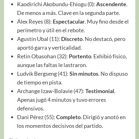
Kaodirichi Akobundu-Ehiogu (0):
Ascendente
.
De menos a más. Clave en la segunda parte.
Álex Reyes (8):
Espectacular
. Muy fino desde el
perímetro y útil en el rebote.
Agustín Ubal (11):
Discreto
. No destacó, pero
aportó garra y verticalidad.
Retin Obasohan (32):
Portento
. Exhibió físico,
aunque las faltas le lastraron.
Ludvik Bergseng (41):
Sin minutos
. No dispuso
de tiempo en pista.
Archange Izaw-Bolavie (47):
Testimonial
.
Apenas jugó 4 minutos y tuvo errores
defensivos.
Dani Pérez (55):
Completo
. Dirigió y anotó en
los momentos decisivos del partido.