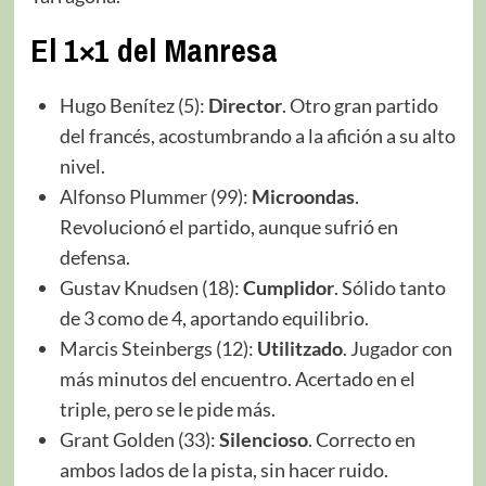
El 1×1 del Manresa
Hugo Benítez (5):
Director
. Otro gran partido
del francés, acostumbrando a la afición a su alto
nivel.
Alfonso Plummer (99):
Microondas
.
Revolucionó el partido, aunque sufrió en
defensa.
Gustav Knudsen (18):
Cumplidor
. Sólido tanto
de 3 como de 4, aportando equilibrio.
Marcis Steinbergs (12):
Utilitzado
. Jugador con
más minutos del encuentro. Acertado en el
triple, pero se le pide más.
Grant Golden (33):
Silencioso
. Correcto en
ambos lados de la pista, sin hacer ruido.