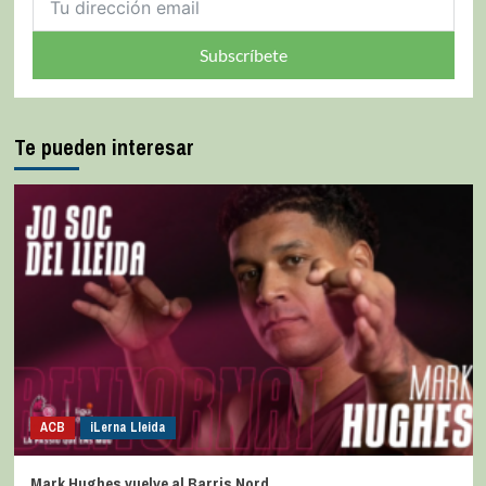
Subscríbete
Te pueden interesar
ACB
iLerna Lleida
Mark Hughes vuelve al Barris Nord