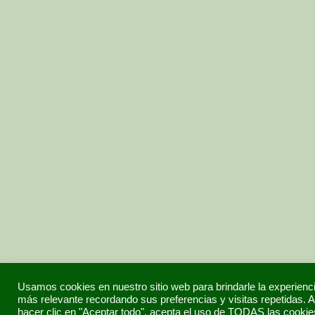
Usamos cookies en nuestro sitio web para brindarle la experienc
más relevante recordando sus preferencias y visitas repetidas. A
hacer clic en "Aceptar todo", acepta el uso de TODAS las cookie