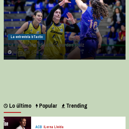
La entrevista bTactic
La entrevista bTactic: Lourdes Ruiz
julio 11, 2026
0
Lo último
Popular
Trending
ACB
iLerna Lleida