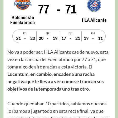
77
-
71
Baloncesto
HLA Alicante
Fuenlabrada
Q1
Q2
Q3
Q4
21
-
20
20
-
19
17
-
21
19
-
11
No va a poder ser. HLA Alicante cae de nuevo, esta
vez en la cancha del Fuenlabrada por 77 a 71, que
toma algo de aire gracias a esta victoria.
El
Lucentum, en cambio, encadena una racha
negativa que le lleva a ver como se truncan sus
objetivos de la temporada uno tras otro.
Cuando quedaban 10 partidos, sabíamos que nos
lo íbamos a jugar todo en esta recta final, ya que