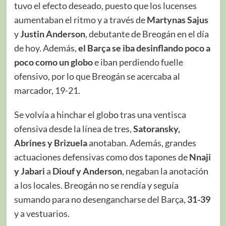
tuvo el efecto deseado, puesto que los lucenses
aumentaban el ritmo y a través de
Martynas Sajus
y
Justin Anderson
, debutante de Breogán en el día
de hoy. Además,
el Barça se iba desinflando poco a
poco como un globo
e iban perdiendo fuelle
ofensivo, por lo que Breogán se acercaba al
marcador, 19-21.
Se volvía a hinchar el globo tras una ventisca
ofensiva desde la línea de tres,
Satoransky,
Abrines y Brizuela
anotaban. Además, grandes
actuaciones defensivas como dos tapones de
Nnaji
y Jabari
a
Diouf y Anderson
, negaban la anotación
a los locales. Breogán no se rendía y seguía
sumando para no desengancharse del Barça,
31-39
y a vestuarios.