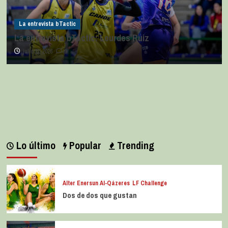
La entrevista bTactic
La entrevista bTactic: Lourdes Ruiz
julio 11, 2026
0
Lo último
Popular
Trending
Alter Enersun Al-Qázeres
LF Challenge
Dos de dos que gustan