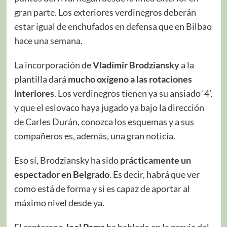
gran parte. Los exteriores verdinegros deberán
estar igual de enchufados en defensa que en Bilbao
hace una semana.
La incorporación de
Vladímir Brodziansky
a la
plantilla dará
mucho oxígeno a las rotaciones
interiores
. Los verdinegros tienen ya su ansiado ‘4’,
y que el eslovaco haya jugado ya bajo la dirección
de Carles Durán, conozca los esquemas y a sus
compañeros es, además, una gran noticia.
Eso sí, Brodziansky ha sido
prácticamente un
espectador en Belgrado
. Es decir, habrá que ver
como está de forma y si es capaz de aportar al
máximo nivel desde ya.
El canterano
Joel Parra
ha hablado en la previa del