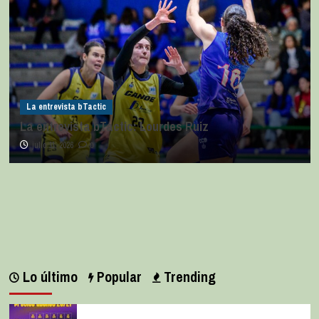
La entrevista bTactic
La entrevista bTactic: Lourdes Ruiz
julio 11, 2026
0
Lo último
Popular
Trending