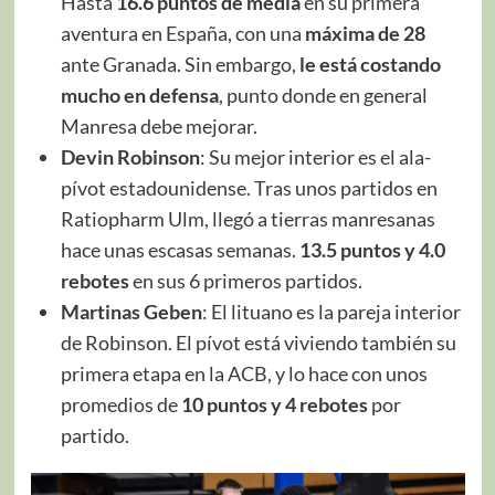
Hasta
16.6 puntos de media
en su primera
aventura en España, con una
máxima de 28
ante Granada. Sin embargo,
le está costando
mucho en defensa
, punto donde en general
Manresa debe mejorar.
Devin Robinson
: Su mejor interior es el ala-
pívot estadounidense. Tras unos partidos en
Ratiopharm Ulm, llegó a tierras manresanas
hace unas escasas semanas.
13.5 puntos y 4.0
rebotes
en sus 6 primeros partidos.
Martinas Geben
: El lituano es la pareja interior
de Robinson. El pívot está viviendo también su
primera etapa en la ACB, y lo hace con unos
promedios de
10 puntos y 4 rebotes
por
partido.