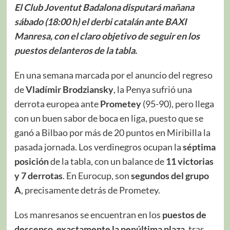
El Club Joventut Badalona disputará mañana
sábado (18:00 h) el derbi catalán ante BAXI
Manresa, con el claro objetivo de seguir en los
puestos delanteros de la tabla.
En una semana marcada por el anuncio del regreso
de
Vladímir Brodziansky
, la Penya sufrió una
derrota europea ante
Prometey
(95-90), pero llega
con un buen sabor de boca en liga, puesto que se
ganó a Bilbao por más de 20 puntos en Miribilla la
pasada jornada. Los verdinegros ocupan la
séptima
posición
de la tabla, con un balance de
11 victorias
y 7 derrotas
. En Eurocup, son
segundos del grupo
A
, precisamente detrás de Prometey.
Los manresanos se encuentran en los
puestos de
descenso, exactamente la penúltima plaza
, tras