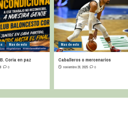
as
Mas de esto
Mas de esto
 B. Coria en paz
Caballeros o mercenarios
6
0
noviembre 26, 2025
0