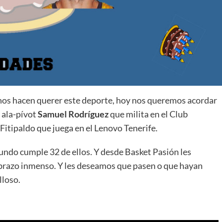
La entrevista bTactic
La entrevista bTactic
mayo 7, 2026
0
 nos hacen querer este deporte, hoy nos queremos acordar
Nos hacemos mayores. Vamos creciendo. Tanto así
 ala-pívot
Samuel Rodríguez
que milita en el Club
que el próximo 20 de mayo celebramos nuestro
itipaldo que juega en el Lenovo Tenerife.
cuarto cumpleaños. Y todo crecimiento conlleva
sus cambios. Cambio que...
undo cumple 32 de ellos. Y desde Basket Pasión les
Leer más
brazo inmenso. Y les deseamos que pasen o que hayan
lloso.