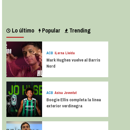
Leer más
Lo último
Popular
Trending
ACB
iLerna Lleida
Mark Hughes vuelve al Barris
Nord
ACB
Asisa Joventut
Boogie Ellis completa la línea
exterior verdinegra