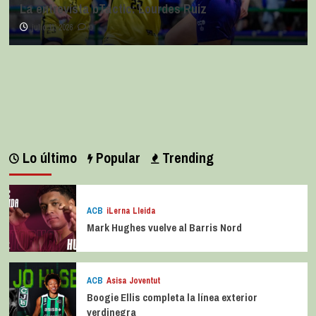
La entrevista bTactic: Lourdes Ruiz
julio 11, 2026
0
Lo último
Popular
Trending
ACB
iLerna Lleida
Mark Hughes vuelve al Barris Nord
ACB
Asisa Joventut
Boogie Ellis completa la línea exterior
verdinegra