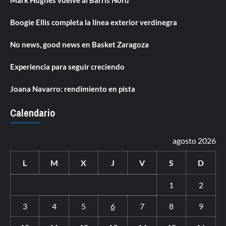
Mark Hughes vuelve al Barris Nord
Boogie Ellis completa la línea exterior verdinegra
No news, good news en Basket Zaragoza
Experiencia para seguir creciendo
Joana Navarro: rendimiento en pista
Calendario
agosto 2026
L
M
X
J
V
S
D
1
2
3
4
5
6
7
8
9