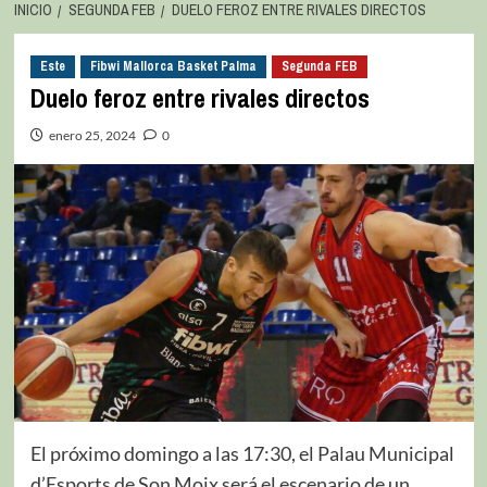
INICIO
SEGUNDA FEB
DUELO FEROZ ENTRE RIVALES DIRECTOS
Este
Fibwi Mallorca Basket Palma
Segunda FEB
Duelo feroz entre rivales directos
enero 25, 2024
0
El próximo domingo a las 17:30, el Palau Municipal
d’Esports de Son Moix será el escenario de un