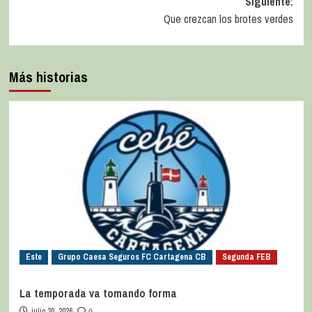
Siguiente:
Que crezcan los brotes verdes
Más historias
Este
Grupo Caesa Seguros FC Cartagena CB
Segunda FEB
La temporada va tomando forma
julio 30, 2026
0