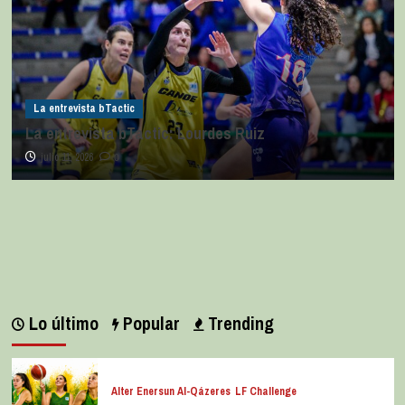
La entrevista bTactic
La entrevista bTactic: Lourdes Ruiz
julio 11, 2026
0
Lo último
Popular
Trending
Alter Enersun Al-Qázeres
LF Challenge