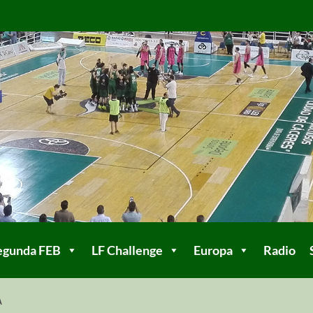
egunda FEB
LF Challenge
Europa
Radio
A