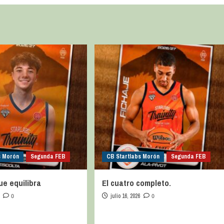
s Morón
Segunda FEB
CB Startlabs Morón
Segunda FEB
ue equilibra
El cuatro completo.
0
julio 16, 2026
0