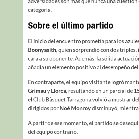
adversidades son más que nunca una cuestión d
categoría.
Sobre el último partido
El inicio del encuentro prometía para los azu
Boonyasith
, quien sorprendió con dos triples
cara a su oponente. Además, la sólida actuació
añadía un elemento positivo al desempeño del
En contraparte, el equipo visitante logró mante
Grimau
y
Llorca
, resultando en un parcial de
1
el Club Bàsquet Tarragona volvió a mostrar debi
dirigidos por
Noé Monroy
disminuyó, mientras 
A partir de ese momento, el partido se desequil
del equipo contrario.