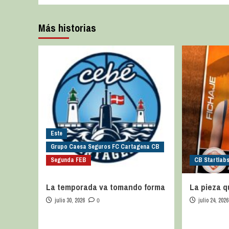
Más historias
Este
Grupo Caesa Seguros FC Cartagena CB
Segunda FEB
CB Startlab
La temporada va tomando forma
La pieza q
julio 30, 2026
0
julio 24, 2026