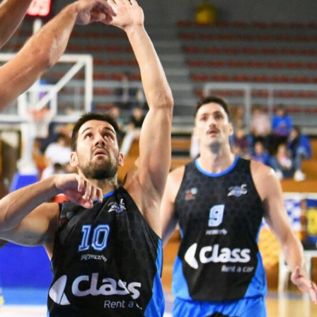
La entrevista bTactic
La entrevista bTactic
mayo 7, 2026
0
Nos hacemos mayores. Vamos creciendo. Tanto así
que el próximo 20 de mayo celebramos nuestro
cuarto cumpleaños. Y todo crecimiento conlleva
sus cambios. Cambio que...
Leer más