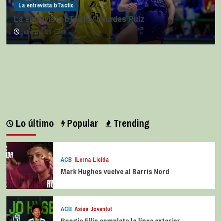
La entrevista bTactic
La entrevista bTactic: Lourdes Ruiz
julio 11, 2026
0
Lo último
Popular
Trending
ACB
iLerna Lleida
Mark Hughes vuelve al Barris Nord
ACB
Asisa Joventut
Boogie Ellis completa la línea exterior