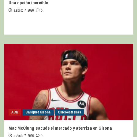
Una opción increíble
agosto 7, 2026
0
ACB
Bàsquet Girona
Cincoestrellas
Mac McClung sacude el mercado y aterriza en Girona
agosto 7, 2026
0