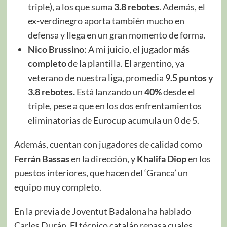
triple), a los que suma
3.8 rebotes
. Además, el
ex-verdinegro aporta también mucho en
defensa y llega en un gran momento de forma.
Nico Brussino
: A mi juicio, el jugador
más
completo
de la plantilla. El argentino, ya
veterano de nuestra liga, promedia
9.5 puntos y
3.8 rebotes.
Está lanzando un
40%
desde el
triple, pese a que en los dos enfrentamientos
eliminatorias de Eurocup acumula un 0 de 5.
Además, cuentan con jugadores de calidad como
Ferrán Bassas
en la dirección, y
Khalifa Diop
en los
puestos interiores, que hacen del ‘Granca’ un
equipo muy completo.
En la previa de Joventut Badalona ha hablado
Carles Durán. El técnico catalán repasa cuales